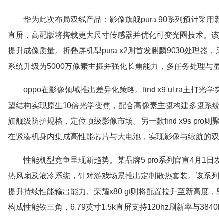
华为此次布局双线产品：影像旗舰pura 90系列预计采用新一代
直屏，高配版将搭载更大尺寸传感器并优化可变光圈技术。该
提升成像质量。折叠屏机型pura x2则首发麒麟9030处理
系统升级为5000万像素主摄并强化长焦能力，多任务处理与
oppo在影像领域推出差异化策略。find x9 ultra主
望结构实现原生10倍光学变焦，配合高像素主摄构建多摄系
旗舰级防护规格，定位顶级影像市场。另一款find x9s pr
在紧凑机身内集成高性能芯片与大电池，实现影像与续航的双
性能机型竞争呈现新趋势。某品牌5 pro系列官宣4月1日发
热风扇及液冷系统，针对游戏场景推出定制散热套装。该系列
提升持续性能输出能力。荣耀x80 gt则将配置拉升至新高度，骁龙8 
构成性能铁三角，6.79英寸1.5k直屏支持120hz刷新率与384