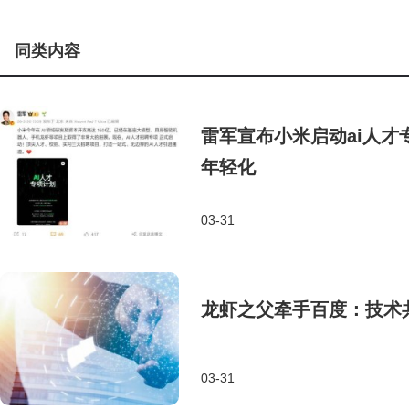
同类内容
雷军宣布小米启动ai人才
年轻化
03-31
龙虾之父牵手百度：技术
03-31