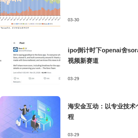
03-30
ipo倒计时下openai舍so
视频新赛道
03-29
海安金互动：以专业技术
程
03-29